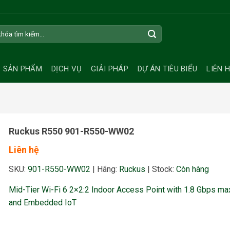
SẢN PHẨM
DỊCH VỤ
GIẢI PHÁP
DỰ ÁN TIÊU BIỂU
LIÊN 
Ruckus R550 901-R550-WW02
Liên hệ
SKU:
901-R550-WW02
|
Hãng:
Ruckus
|
Stock:
Còn hàng
Mid-Tier Wi-Fi 6 2×2:2 Indoor Access Point with 1.8 Gbps max
and Embedded IoT