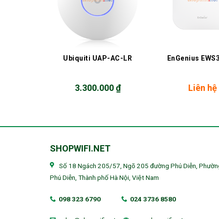
+
+
WS357AP
Ubiquiti UAP-AC-LR
EnGenius EWS
hệ
3.300.000
₫
Liên hệ
SHOPWIFI.NET
Số 18 Ngách 205/57, Ngõ 205 đường Phú Diễn, Phườn
Phú Diễn, Thành phố Hà Nội, Việt Nam
098 323 6790
024 3736 8580