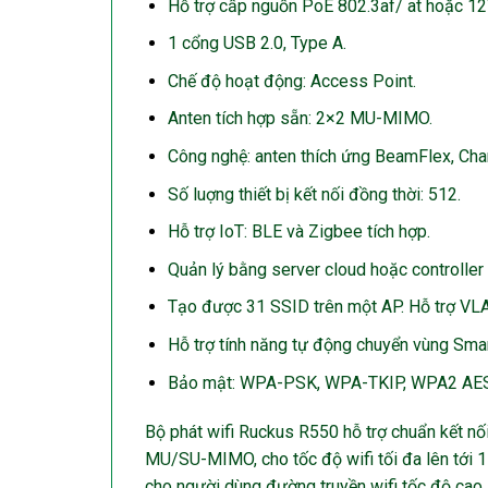
Hỗ trợ cấp nguồn PoE 802.3af/ at hoặc 1
1 cổng USB 2.0, Type A.
Chế độ hoạt động: Access Point.
Anten tích hợp sẵn: 2×2 MU-MIMO.
Công nghệ: anten thích ứng BeamFlex, Cha
Số luợng thiết bị kết nối đồng thời: 512.
Hỗ trợ IoT: BLE và Zigbee tích hợp.
Quản lý bằng server cloud hoặc controller 
Tạo được 31 SSID trên một AP. Hỗ trợ VL
Hỗ trợ tính năng tự động chuyển vùng Sm
Bảo mật: WPA-PSK, WPA-TKIP, WPA2 AES
Bộ phát wifi Ruckus R550 hỗ trợ chuẩn kết nố
MU/SU-MIMO, cho tốc độ wifi tối đa lên tớ
cho người dùng đường truyền wifi tốc độ cao 