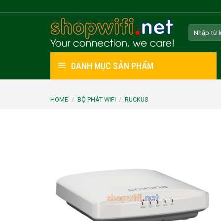
Skip
to
Search
content
for:
DANH MỤC SẢN PHẨM
HOME
/
BỘ PHÁT WIFI
/
RUCKUS