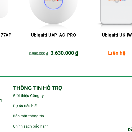
+
+
377AP
Ubiquiti UAP-AC-PRO
Ubiquiti U6-IW
Original
Current
3.630.000
₫
Liên hệ
3.980.000
₫
price
price
was:
is:
3.980.000 ₫.
3.630.000 ₫.
THÔNG TIN HỖ TRỢ
Giới thiệu Công ty
g
Dự án tiêu biểu
Bảo mật thông tin
Chính sách bảo hành
Đ