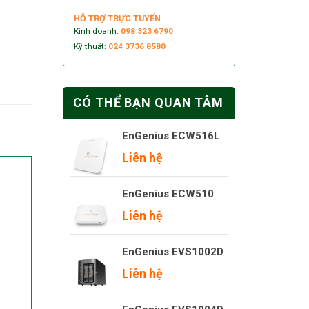
HỖ TRỢ TRỰC TUYẾN
Kinh doanh:
098 323 6790
Kỹ thuật:
024 3736 8580
CÓ THỂ BẠN QUAN TÂM
EnGenius ECW516L
Liên hệ
EnGenius ECW510
Liên hệ
EnGenius EVS1002D
Liên hệ