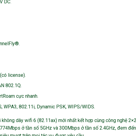
2V DC.
nnelFly®.
(có license).
AN 802.1Q.
artRoam cực nhanh.
, WPA3, 802.11i, Dynamic PSK, WIPS/WIDS.
i không dây wifi 6 (82.11ax) mới nhất kết hợp cùng công nghệ 2×
i 1774Mbps ở tần số 5GHz và 300Mbps ở tần số 2.4GHz, đem đến
siêu mượt trên mọi tác vụ được yêu cầu.