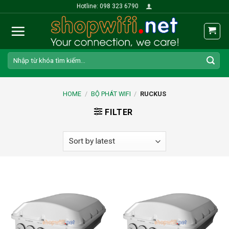
Skip
Hotline: 098 323 6790
to
content
Search
for:
HOME
/
BỘ PHÁT WIFI
/
RUCKUS
FILTER