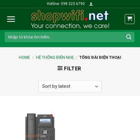
Skip
Hotline: 098 323 6790
to
content
Search
for:
HOME
/
HỆ THỐNG ĐIỆN NHẸ
/
TỔNG ĐÀI ĐIỆN THOẠI
FILTER