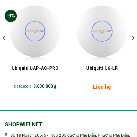
-9%
Ubiquiti UAP-AC-PRO
Ubiquiti U6-LR
Original
Current
Liên hệ
3.630.000
₫
3.980.000
₫
price
price
was:
is:
3.980.000 ₫.
3.630.000 ₫.
SHOPWIFI.NET
Số 18 Ngách 205/57, Ngõ 205 đường Phú Diễn, Phường Phú Diễn,