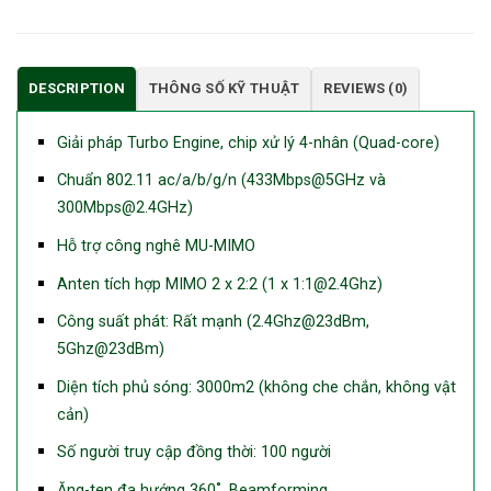
DESCRIPTION
THÔNG SỐ KỸ THUẬT
REVIEWS (0)
Giải pháp Turbo Engine, chip xử lý 4-nhân (Quad-core)
Chuẩn 802.11 ac/a/b/g/n (433Mbps@5GHz và
300Mbps@2.4GHz)
Hỗ trợ công nghê MU-MIMO
Anten tích hợp MIMO 2 x 2:2 (1 x 1:1@2.4Ghz)
Công suất phát: Rất mạnh (2.4Ghz@23dBm,
5Ghz@23dBm)
Diện tích phủ sóng: 3000m2 (không che chắn, không vật
cản)
Số người truy cập đồng thời: 100 người
Ăng-ten đa hướng 360˚, Beamforming