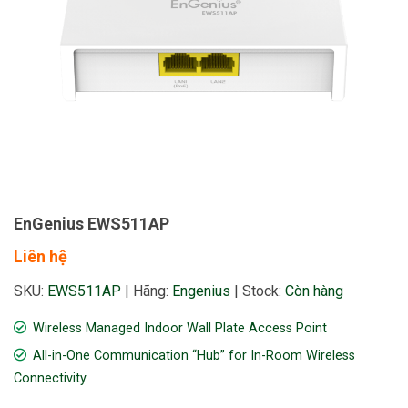
EnGenius EWS511AP
Liên hệ
SKU:
EWS511AP
|
Hãng:
Engenius
|
Stock:
Còn hàng
Wireless Managed Indoor Wall Plate Access Point
All-in-One Communication “Hub” for In-Room Wireless
Connectivity