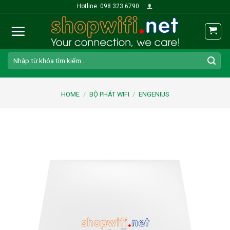
Skip
Hotline: 098 323 6790
to
content
Search
for:
HOME
/
BỘ PHÁT WIFI
/
ENGENIUS