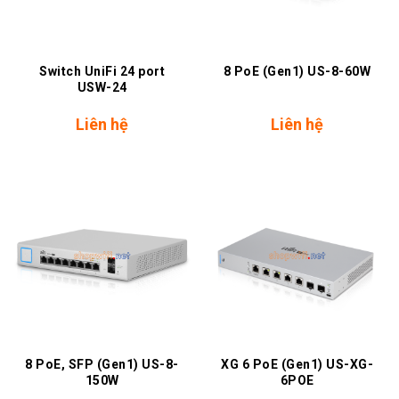
Switch UniFi 24 port
8 PoE (Gen1) US-8-60W
USW-24
Liên hệ
Liên hệ
8 PoE, SFP (Gen1) US-8-
XG 6 PoE (Gen1) US-XG-
150W
6POE