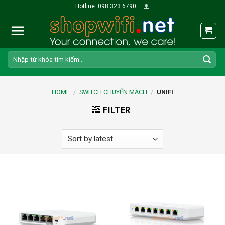
Skip
Hotline: 098 323 6790
to
content
Search
for:
HOME
/
SWITCH CHUYỂN MẠCH
/
UNIFI
FILTER