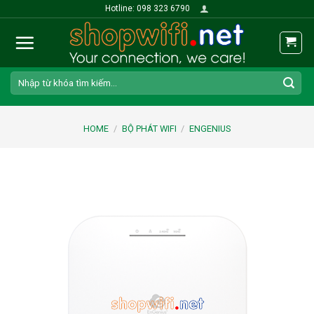
Skip
Hotline: 098 323 6790
to
content
Search
for:
HOME
/
BỘ PHÁT WIFI
/
ENGENIUS