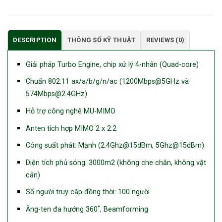
DESCRIPTION
THÔNG SỐ KỸ THUẬT
REVIEWS (0)
Giải pháp Turbo Engine, chip xử lý 4-nhân (Quad-core)
Chuẩn 802.11 ax/a/b/g/n/ac (1200Mbps@5GHz và
574Mbps@2.4GHz)
Hỗ trợ công nghê MU-MIMO
Anten tích hợp MIMO 2 x 2:2
Công suất phát: Mạnh (2.4Ghz@15dBm, 5Ghz@15dBm)
Diện tích phủ sóng: 3000m2 (không che chắn, không vật
cản)
Số người truy cập đồng thời: 100 người
Ăng-ten đa hướng 360˚, Beamforming