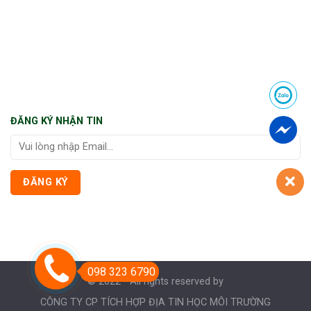
ĐĂNG KÝ NHẬN TIN
098 323 6790
© 2022 - All rights reserved by
CÔNG TY CP TÍCH HỢP ĐỊA TIN HỌC MÔI TRƯỜNG