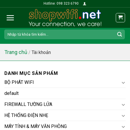
Skip
Hotline: 098 323 6790
to
content
Search
for:
Trang chủ
/
Tài khoản
DANH MỤC SẢN PHẨM
BỘ PHÁT WIFI
default
FIREWALL TƯỜNG LỬA
HỆ THỐNG ĐIỆN NHẸ
MÁY TÍNH & MÁY VĂN PHÒNG