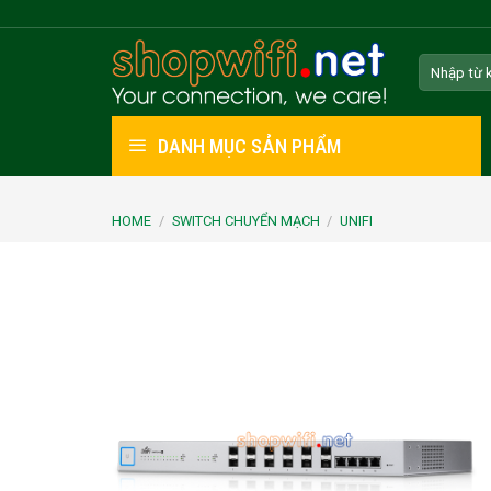
Skip
to
Search
content
for:
DANH MỤC SẢN PHẨM
HOME
/
SWITCH CHUYỂN MẠCH
/
UNIFI