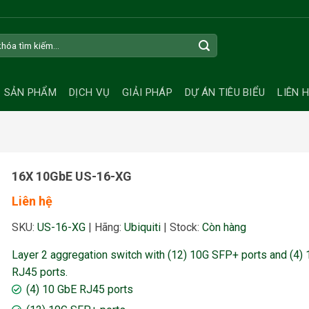
SẢN PHẨM
DỊCH VỤ
GIẢI PHÁP
DỰ ÁN TIÊU BIỂU
LIÊN 
16X 10GbE US-16-XG
Liên hệ
SKU:
US-16-XG
|
Hãng:
Ubiquiti
|
Stock:
Còn hàng
Layer 2 aggregation switch with (12) 10G SFP+ ports and (4)
RJ45 ports.
(4) 10 GbE RJ45 ports