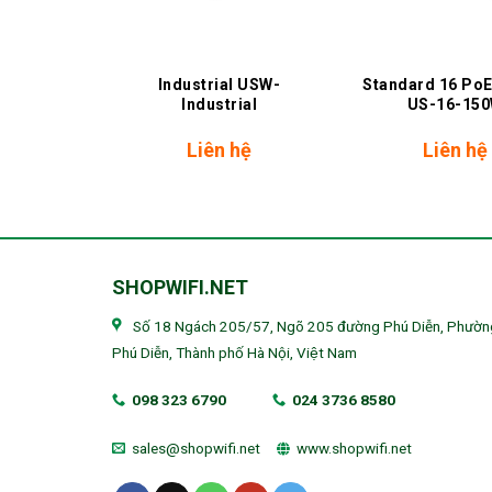
+
+
 24 port
Industrial USW-
Standard 16 PoE
24
Industrial
US-16-15
hệ
Liên hệ
Liên hệ
SHOPWIFI.NET
Số 18 Ngách 205/57, Ngõ 205 đường Phú Diễn, Phườn
Phú Diễn, Thành phố Hà Nội, Việt Nam
098 323 6790
024 3736 8580
sales@shopwifi.net
www.shopwifi.net