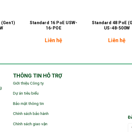
+
+
 (Gen1)
Standard 16 PoE USW-
Standard 48 PoE (
0W
16-POE
US-48-500W
Liên hệ
Liên hệ
THÔNG TIN HỖ TRỢ
Giới thiệu Công ty
g
Dự án tiêu biểu
Bảo mật thông tin
Chính sách bảo hành
Đ
Chính sách giao vận