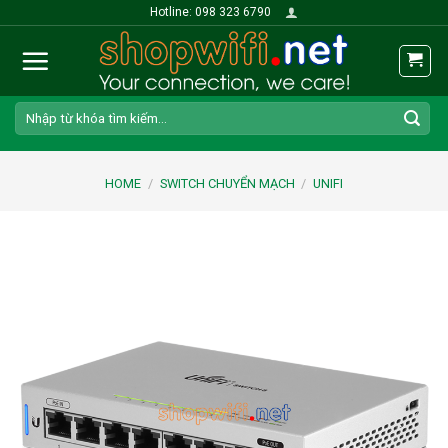
Skip
Hotline: 098 323 6790
to
content
Search
for:
HOME
/
SWITCH CHUYỂN MẠCH
/
UNIFI