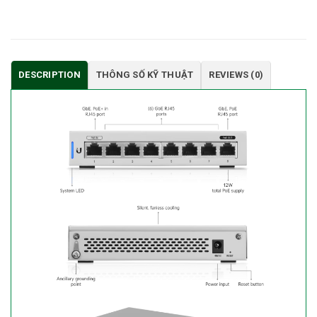
DESCRIPTION
THÔNG SỐ KỸ THUẬT
REVIEWS (0)