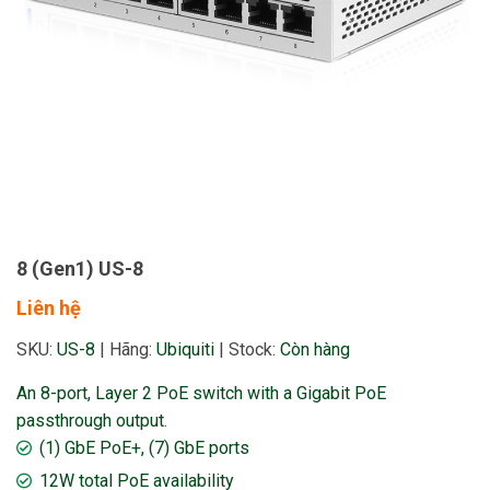
8 (Gen1) US-8
Liên hệ
SKU:
US-8
|
Hãng:
Ubiquiti
|
Stock:
Còn hàng
An 8-port, Layer 2 PoE switch with a Gigabit PoE
passthrough output.
(1) GbE PoE+, (7) GbE ports
12W total PoE availability