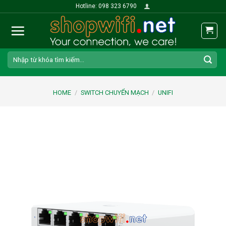
Skip
Hotline: 098 323 6790
to
content
Search
for:
HOME
/
SWITCH CHUYỂN MẠCH
/
UNIFI