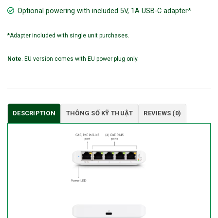
Optional powering with included 5V, 1A USB-C adapter*
*Adapter included with single unit purchases.
Note
. EU version comes with EU power plug only.
DESCRIPTION
THÔNG SỐ KỸ THUẬT
REVIEWS (0)