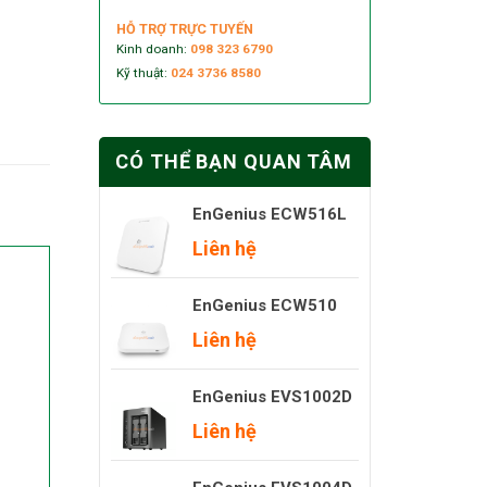
HỖ TRỢ TRỰC TUYẾN
Kinh doanh:
098 323 6790
Kỹ thuật:
024 3736 8580
CÓ THỂ BẠN QUAN TÂM
EnGenius ECW516L
Liên hệ
EnGenius ECW510
Liên hệ
EnGenius EVS1002D
Liên hệ