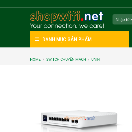
Skip
to
Search
content
for:
DANH MỤC SẢN PHẨM
HOME
/
SWITCH CHUYỂN MẠCH
/
UNIFI