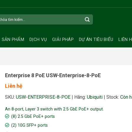
SẢN PHẨM
DỊCH VỤ
GIẢI PHÁP
DỰ ÁN TIÊU BIỂU
LIÊN 
Enterprise 8 PoE USW-Enterprise-8-PoE
Liên hệ
SKU:
USW-ENTERPRISE-8-POE
|
Hãng:
Ubiquiti
|
Stock:
Còn h
An 8-port, Layer 3 switch with 2.5 GbE PoE+ output.
(8) 2.5 GbE PoE+ ports
(2) 10G SFP+ ports