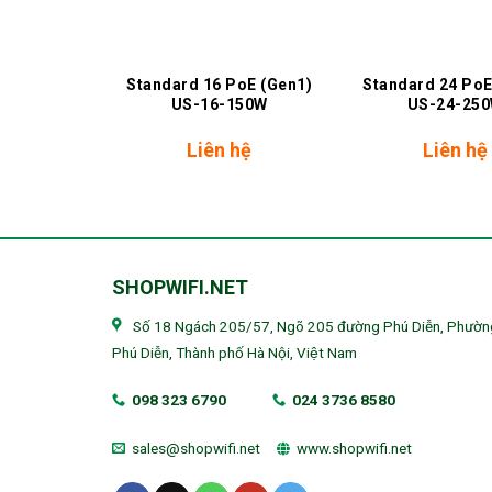
+
+
USW-Lite-
Standard 16 PoE (Gen1)
Standard 24 PoE
OE
US-16-150W
US-24-25
hệ
Liên hệ
Liên hệ
SHOPWIFI.NET
Số 18 Ngách 205/57, Ngõ 205 đường Phú Diễn, Phườn
Phú Diễn, Thành phố Hà Nội, Việt Nam
098 323 6790
024 3736 8580
sales@shopwifi.net
www.shopwifi.net