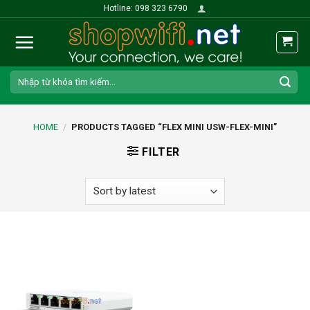
Skip
Hotline: 098 323 6790
to
content
Search
for:
HOME
/
PRODUCTS TAGGED “FLEX MINI USW-FLEX-MINI”
FILTER