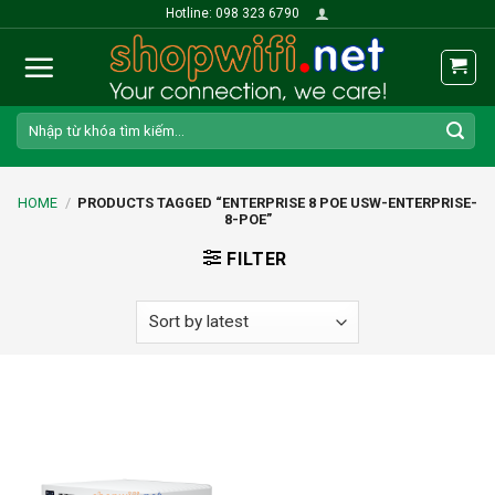
Skip
Hotline: 098 323 6790
to
content
Search
for:
HOME
/
PRODUCTS TAGGED “ENTERPRISE 8 POE USW-ENTERPRISE-
8-POE”
FILTER