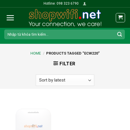
Skip
Hotline: 098 323 6790
to
content
Search
for:
HOME
/
PRODUCTS TAGGED “ECW220”
FILTER