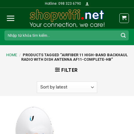
Skip
Hotline: 098 323 6790
to
content
Search
for:
HOME
/
PRODUCTS TAGGED “AIRFIBER 11 HIGH-BAND BACKHAUL
RADIO WITH DISH ANTENNA AF11-COMPLETE-HB”
FILTER