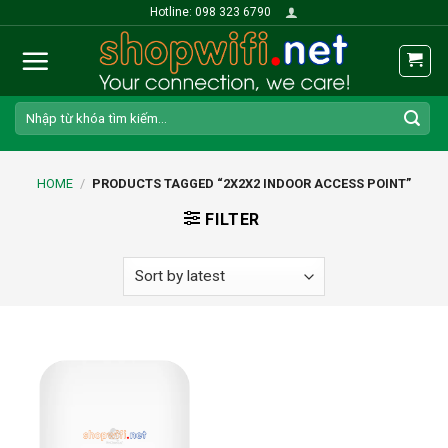
Skip
Hotline: 098 323 6790
to
content
Search
for:
HOME
/
PRODUCTS TAGGED “2X2X2 INDOOR ACCESS POINT”
FILTER