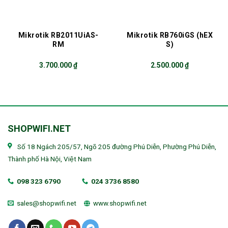
Mikrotik RB2011UiAS-
Mikrotik RB760iGS (hEX
RM
S)
3.700.000
₫
2.500.000
₫
SHOPWIFI.NET
Số 18 Ngách 205/57, Ngõ 205 đường Phú Diễn, Phường Phú Diễn,
Thành phố Hà Nội, Việt Nam
098 323 6790
024 3736 8580
sales@shopwifi.net
www.shopwifi.net