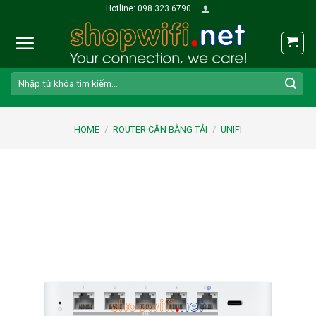
Skip
Hotline: 098 323 6790
to
content
Search
for:
HOME
/
ROUTER CÂN BẰNG TẢI
/
UNIFI