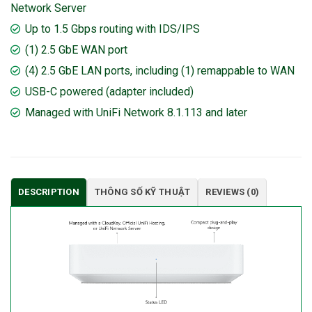
Network Server
Up to 1.5 Gbps routing with IDS/IPS
(1) 2.5 GbE WAN port
(4) 2.5 GbE LAN ports, including (1) remappable to WAN
USB-C powered (adapter included)
Managed with UniFi Network 8.1.113 and later
DESCRIPTION
THÔNG SỐ KỸ THUẬT
REVIEWS (0)