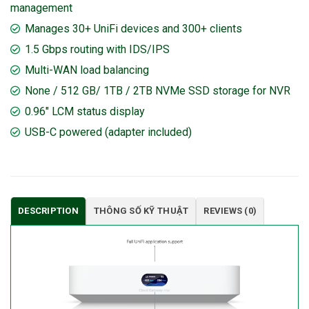
management
Manages 30+ UniFi devices and 300+ clients
1.5 Gbps routing with IDS/IPS
Multi-WAN load balancing
None / 512 GB/ 1TB / 2TB NVMe SSD storage for NVR
0.96″ LCM status display
USB-C powered (adapter included)
DESCRIPTION
THÔNG SỐ KỸ THUẬT
REVIEWS (0)