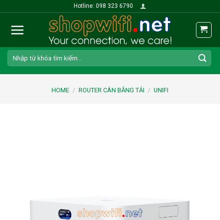
Skip
Hotline: 098 323 6790
to
content
Search
for:
HOME
/
ROUTER CÂN BẰNG TẢI
/
UNIFI