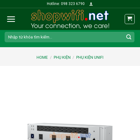
Skip
Hotline: 098 323 6790
to
content
Search
for:
HOME
/
PHỤ KIỆN
/
PHỤ KIỆN UNIFI