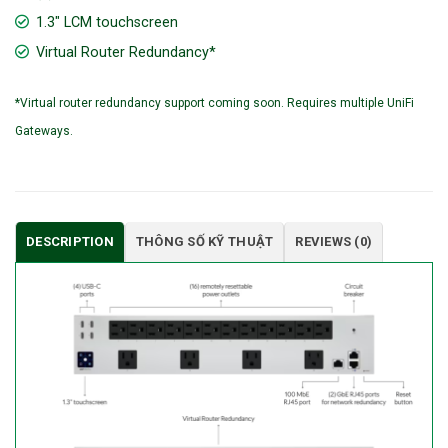
1.3″ LCM touchscreen
Virtual Router Redundancy*
*Virtual router redundancy support coming soon. Requires multiple UniFi
Gateways.
DESCRIPTION
THÔNG SỐ KỸ THUẬT
REVIEWS (0)