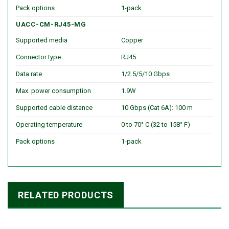
Pack options
1-pack
UACC-CM-RJ45-MG
Supported media
Copper
Connector type
RJ45
Data rate
1/2.5/5/10 Gbps
Max. power consumption
1.9W
Supported cable distance
10 Gbps (Cat 6A): 100 m
Operating temperature
0 to 70° C (32 to 158° F)
Pack options
1-pack
RELATED PRODUCTS