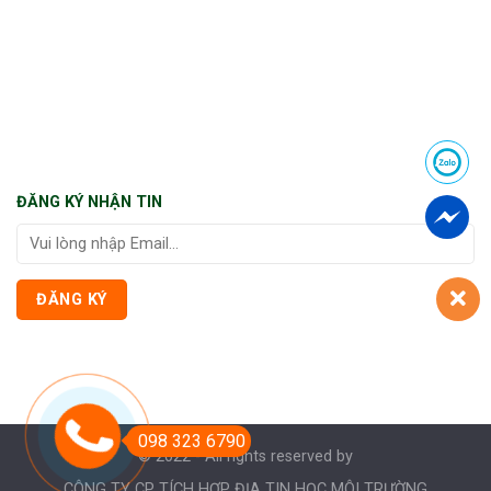
ĐĂNG KÝ NHẬN TIN
098 323 6790
© 2022 - All rights reserved by
CÔNG TY CP TÍCH HỢP ĐỊA TIN HỌC MÔI TRƯỜNG