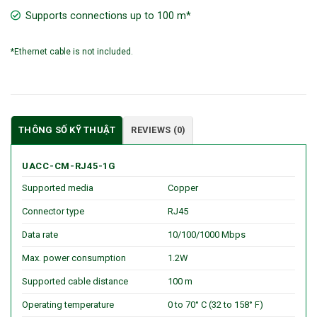
Supports connections up to 100 m*
*Ethernet cable is not included.
THÔNG SỐ KỸ THUẬT
REVIEWS (0)
UACC-CM-RJ45-1G
Supported media
Copper
Connector type
RJ45
Data rate
10/100/1000 Mbps
Max. power consumption
1.2W
Supported cable distance
100 m
Operating temperature
0 to 70° C (32 to 158° F)