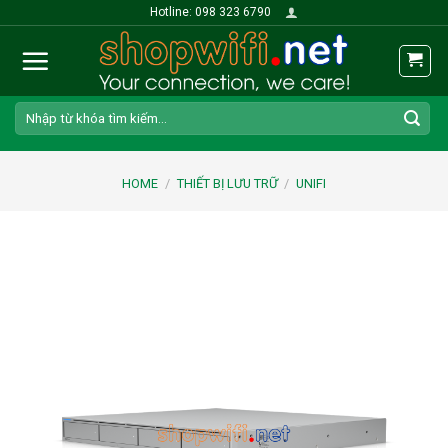
Skip
Hotline: 098 323 6790
to
content
Search
for:
HOME
/
THIẾT BỊ LƯU TRỮ
/
UNIFI