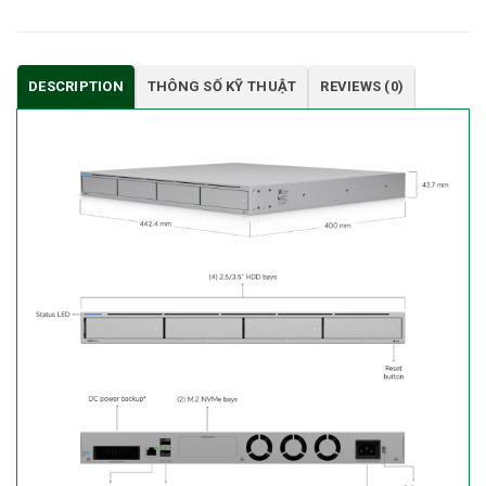
DESCRIPTION
THÔNG SỐ KỸ THUẬT
REVIEWS (0)