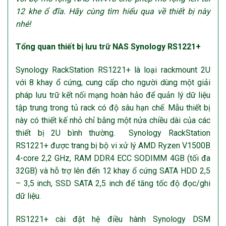
12 khe ổ đĩa. Hãy cùng tìm hiểu qua về thiết bị này
nhé!
Tổng quan thiết bị lưu trữ NAS Synology RS1221+
Synology RackStation RS1221+ là loại rackmount 2U
với 8 khay ổ cứng, cung cấp cho người dùng một giải
pháp lưu trữ kết nối mạng hoàn hảo để quản lý dữ liệu
tập trung trong tủ rack có độ sâu hạn chế. Mẫu thiết bị
này có thiết kế nhỏ chỉ bằng một nửa chiều dài của các
thiết bị 2U bình thường. Synology RackStation
RS1221+ được trang bị bộ vi xử lý AMD Ryzen V1500B
4-core 2,2 GHz, RAM DDR4 ECC SODIMM 4GB (tối đa
32GB) và hỗ trợ lên đến 12 khay ổ cứng SATA HDD 2,5
– 3,5 inch, SSD SATA 2,5 inch để tăng tốc độ đọc/ghi
dữ liệu.
RS1221+ cài đặt hệ điều hành Synology DSM