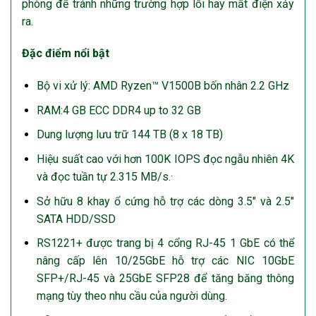
phòng để tránh những trường hợp lỗi hay mất điện xảy
ra.
Đặc điểm nổi bật
Bộ vi xử lý: AMD Ryzen™ V1500B bốn nhân 2.2 GHz
RAM:4 GB ECC DDR4 up to 32 GB
Dung lượng lưu trữ 144 TB (8 x 18 TB)
Hiệu suất cao với hơn 100K IOPS đọc ngẫu nhiên 4K
và đọc tuần tự 2.315 MB/s.·
Sở hữu 8 khay ổ cứng hỗ trợ các dòng 3.5″ và 2.5″
SATA HDD/SSD
RS1221+ được trang bị 4 cổng RJ-45 1 GbE có thể
nâng cấp lên 10/25GbE hỗ trợ các NIC 10GbE
SFP+/RJ-45 và 25GbE SFP28 để tăng băng thông
mạng tùy theo nhu cầu của người dùng.