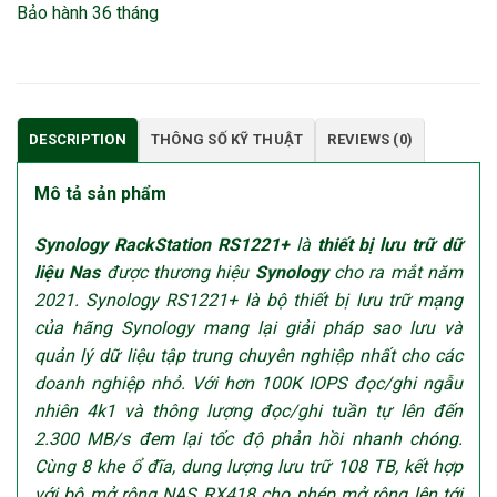
Bảo hành 36 tháng
DESCRIPTION
THÔNG SỐ KỸ THUẬT
REVIEWS (0)
Mô tả sản phẩm
Synology RackStation RS1221+
là
thiết bị lưu trữ dữ
liệu Nas
được thương hiệu
Synology
cho ra mắt năm
2021. Synology RS1221+ là bộ thiết bị lưu trữ mạng
của hãng Synology mang lại giải pháp sao lưu và
quản lý dữ liệu tập trung chuyên nghiệp nhất cho các
doanh nghiệp nhỏ. Với hơn 100K IOPS đọc/ghi ngẫu
nhiên 4k1 và thông lượng đọc/ghi tuần tự lên đến
2.300 MB/s đem lại tốc độ phản hồi nhanh chóng.
Cùng 8 khe ổ đĩa, dung lượng lưu trữ 108 TB, kết hợp
với bộ mở rộng NAS RX418 cho phép mở rộng lên tới