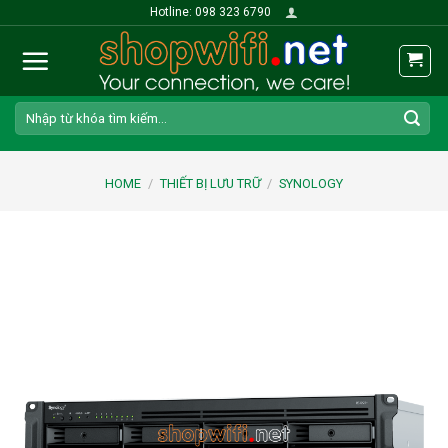
Skip
Hotline: 098 323 6790
to
content
Search
for:
HOME
/
THIẾT BỊ LƯU TRỮ
/
SYNOLOGY