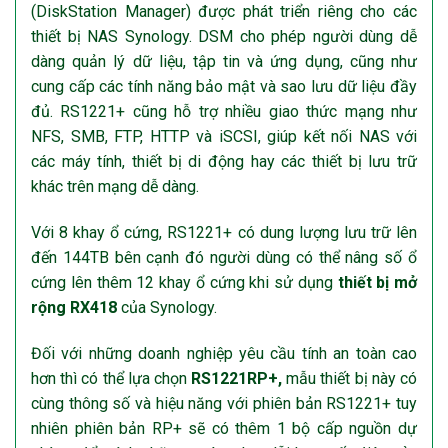
(DiskStation Manager) được phát triển riêng cho các
thiết bị NAS Synology. DSM cho phép người dùng dễ
dàng quản lý dữ liệu, tập tin và ứng dụng, cũng như
cung cấp các tính năng bảo mật và sao lưu dữ liệu đầy
đủ. RS1221+ cũng hỗ trợ nhiều giao thức mạng như
NFS, SMB, FTP, HTTP và iSCSI, giúp kết nối NAS với
các máy tính, thiết bị di động hay các thiết bị lưu trữ
khác trên mạng dễ dàng.
Với 8 khay ổ cứng, RS1221+ có dung lượng lưu trữ lên
đến 144TB bên cạnh đó người dùng có thể nâng số ổ
cứng lên thêm 12 khay ổ cứng khi sử dụng
thiết bị mở
rộng RX418
của Synology.
Đối với những doanh nghiệp yêu cầu tính an toàn cao
hơn thì có thể lựa chọn
RS1221RP+,
mẫu thiết bị này có
cùng thông số và hiệu năng với phiên bản RS1221+ tuy
nhiên phiên bản RP+ sẽ có thêm 1 bộ cấp nguồn dự