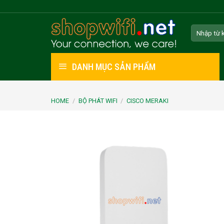
Skip
to
Search
content
for:
DANH MỤC SẢN PHẨM
HOME
/
BỘ PHÁT WIFI
/
CISCO MERAKI