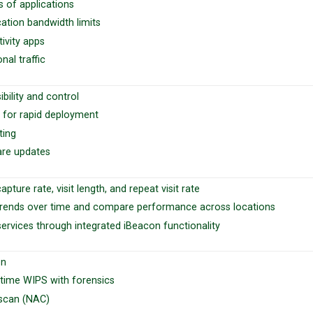
s of applications
cation bandwidth limits
tivity apps
nal traffic
bility and control
g for rapid deployment
ting
re updates
apture rate, visit length, and repeat visit rate
 trends over time and compare performance across locations
services through integrated iBeacon functionality
on
l-time WIPS with forensics
s scan (NAC)