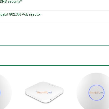
a DNS security*
igabit 802.3bt PoE injector