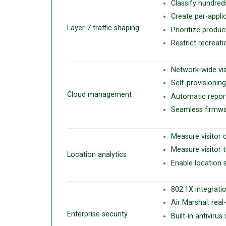
Classify hundred
Create per-appli
Layer 7 traffic shaping
Prioritize produc
Restrict recreatio
Network-wide visi
Self-provisionin
Cloud management
Automatic repor
Seamless firmwa
Measure visitor c
Measure visitor
Location analytics
Enable location 
802.1X integrati
Air Marshal: rea
Enterprise security
Built-in antiviru