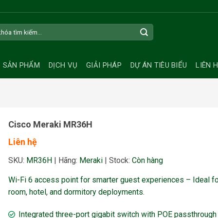
SẢN PHẨM
DỊCH VỤ
GIẢI PHÁP
DỰ ÁN TIÊU BIỂU
LIÊN 
Cisco Meraki MR36H
Liên hệ
SKU:
MR36H
|
Hãng:
Meraki
|
Stock:
Còn hàng
Wi-Fi 6 access point for smarter guest experiences – Ideal fo
room, hotel, and dormitory deployments.
Integrated three-port gigabit switch with POE passthrough