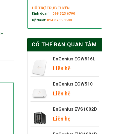
HỖ TRỢ TRỰC TUYẾN
Kinh doanh:
098 323 6790
Kỹ thuật:
024 3736 8580
oE
CÓ THỂ BẠN QUAN TÂM
EnGenius ECW516L
Liên hệ
EnGenius ECW510
Liên hệ
EnGenius EVS1002D
Liên hệ