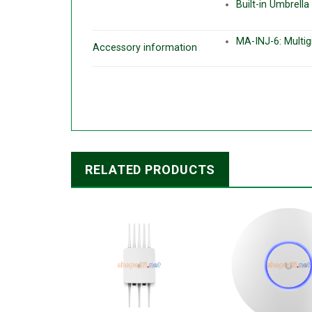
Built-in Umbrell
MA-INJ-6: Multig
Accessory information
RELATED PRODUCTS