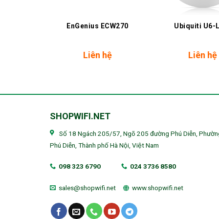
+
+
AP-AC-IW
EnGenius ECW270
Ubiquiti U6-
inal
Current
750.000
₫
Liên hệ
Liên hệ
e
price
:
is:
0.000 ₫.
2.750.000 ₫.
SHOPWIFI.NET
Số 18 Ngách 205/57, Ngõ 205 đường Phú Diễn, Phườn
Phú Diễn, Thành phố Hà Nội, Việt Nam
098 323 6790
024 3736 8580
sales@shopwifi.net
www.shopwifi.net