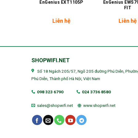
CS5512F
EnGenius EXT1105P
EnGenius EWS7
FIT
hệ
Liên hệ
Liên hệ
SHOPWIFI.NET
Số 18 Ngách 205/57, Ngõ 205 đường Phú Diễn, Phườn
Phú Diễn, Thành phố Hà Nội, Việt Nam
098 323 6790
024 3736 8580
sales@shopwifi.net
www.shopwifi.net