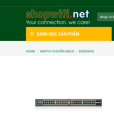
Skip
to
Search
content
for:
DANH MỤC SẢN PHẨM
HOME
/
SWITCH CHUYỂN MẠCH
/
ENGENIUS