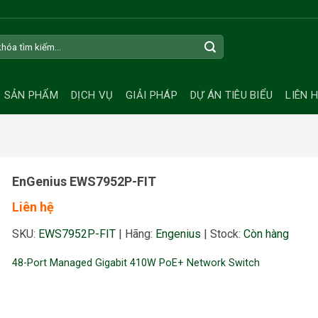
SẢN PHẨM
DỊCH VỤ
GIẢI PHÁP
DỰ ÁN TIÊU BIỂU
LIÊN 
EnGenius EWS7952P-FIT
Liên hệ
SKU:
EWS7952P-FIT
|
Hãng:
Engenius
|
Stock:
Còn hàng
48-Port Managed Gigabit 410W PoE+ Network Switch