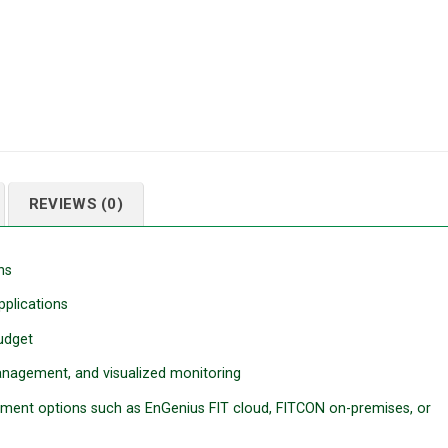
REVIEWS (0)
ns
pplications
udget
anagement, and visualized monitoring
ement options such as EnGenius FIT cloud, FITCON on-premises, or