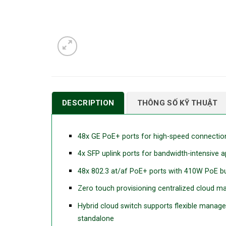
DESCRIPTION
THÔNG SỐ KỸ THUẬT
48x GE PoE+ ports for high-speed connectio
4x SFP uplink ports for bandwidth-intensive a
48x 802.3 at/af PoE+ ports with 410W PoE b
Zero touch provisioning centralized cloud m
Hybrid cloud switch supports flexible manag
standalone