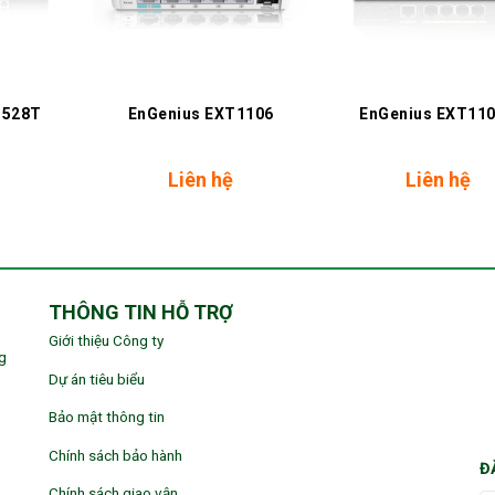
+
+
1528T
EnGenius EXT1106
EnGenius EXT11
Liên hệ
Liên hệ
THÔNG TIN HỖ TRỢ
Giới thiệu Công ty
g
Dự án tiêu biểu
Bảo mật thông tin
Chính sách bảo hành
Đ
Chính sách giao vận