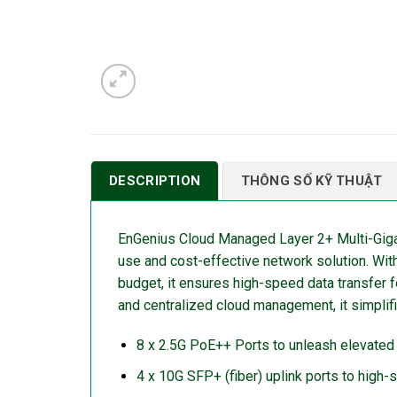
DESCRIPTION
THÔNG SỐ KỸ THUẬT
EnGenius Cloud Managed Layer 2+ Multi-Giga
use and cost-effective network solution. Wi
budget, it ensures high-speed data transfer f
and centralized cloud management, it simpl
8 x 2.5G PoE++ Ports to unleash elevated
4 x 10G SFP+ (fiber) uplink ports to hig