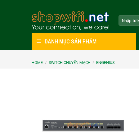
Skip
to
Search
content
for:
DANH MỤC SẢN PHẨM
HOME
/
SWITCH CHUYỂN MẠCH
/
ENGENIUS