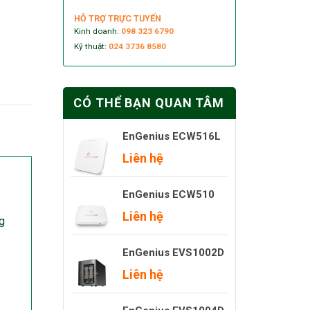
HỖ TRỢ TRỰC TUYẾN
Kinh doanh:
098 323 6790
Kỹ thuật:
024 3736 8580
CÓ THỂ BẠN QUAN TÂM
EnGenius ECW516L
Liên hệ
EnGenius ECW510
Liên hệ
g
EnGenius EVS1002D
Liên hệ