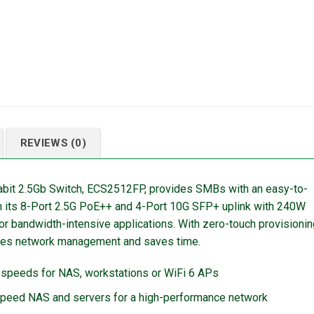
REVIEWS (0)
bit 2.5Gb Switch, ECS2512FP, provides SMBs with an easy-to-
th its 8-Port 2.5G PoE++ and 4-Port 10G SFP+ uplink with 240W
or bandwidth-intensive applications. With zero-touch provisionin
ifies network management and saves time.
 speeds for NAS, workstations or WiFi 6 APs
h-speed NAS and servers for a high-performance network