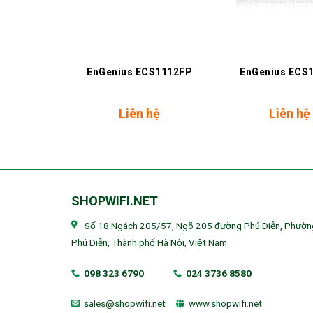
+
+
S7952FP-
EnGenius ECS1112FP
EnGenius ECS
hệ
Liên hệ
Liên hệ
SHOPWIFI.NET
Số 18 Ngách 205/57, Ngõ 205 đường Phú Diễn, Phườn
Phú Diễn, Thành phố Hà Nội, Việt Nam
098 323 6790
024 3736 8580
sales@shopwifi.net
www.shopwifi.net