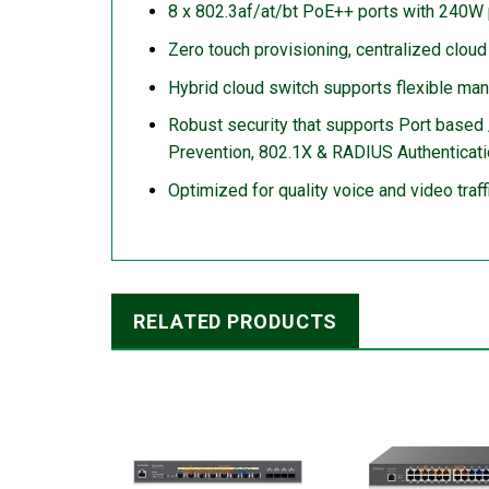
8 x 802.3af/at/bt PoE++ ports with 240W
Zero touch provisioning, centralized clo
Hybrid cloud switch supports flexible ma
Robust security that supports Port base
Prevention, 802.1X & RADIUS Authenticat
Optimized for quality voice and video traf
RELATED PRODUCTS