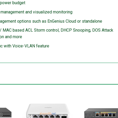
 power budget
ud management and visualized monitoring
nagement options such as EnGenius Cloud or standalone
d / MAC based ACL Storm control, DHCP Snooping, DOS Attack
ion and more
fic with Voice-VLAN feature