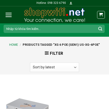
Skip
Hotline: 098 323 6790
to
content
Search
for:
HOME
/
PRODUCTS TAGGED “XG 6 POE (GEN1) US-XG-6POE”
FILTER