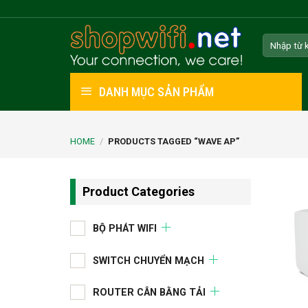
Skip
to
Search
content
for:
DANH MỤC SẢN PHẨM
HOME
/
PRODUCTS TAGGED “WAVE AP”
Product Categories
BỘ PHÁT WIFI
SWITCH CHUYỂN MẠCH
ROUTER CÂN BẰNG TẢI
+