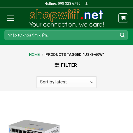
Skip
Hotline: 098 323 6790
to
content
Search
for:
HOME
/
PRODUCTS TAGGED “US-8-60W”
FILTER