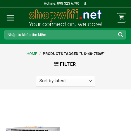
Skip
Hotline: 098 323 6790
to
content
Search
for:
HOME
/
PRODUCTS TAGGED “US-48-750W”
FILTER