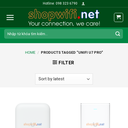
Skip
Hotline: 098 323 6790
to
content
Search
for:
HOME
/
PRODUCTS TAGGED “UNIFI U7 PRO”
FILTER