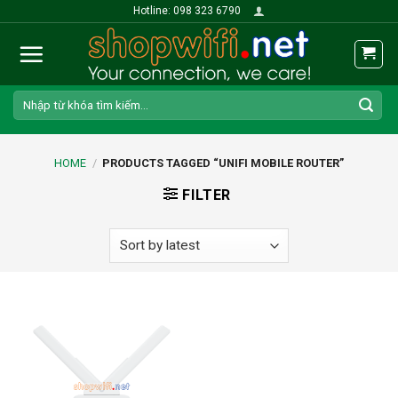
Skip
Hotline: 098 323 6790
to
content
Search
for:
HOME
/
PRODUCTS TAGGED “UNIFI MOBILE ROUTER”
FILTER