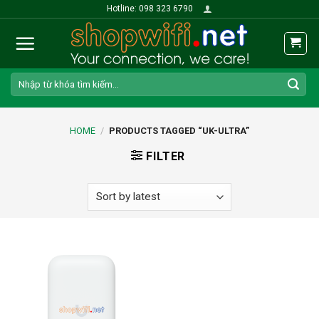
Skip
Hotline: 098 323 6790
to
content
Search
for:
HOME
/
PRODUCTS TAGGED “UK-ULTRA”
FILTER