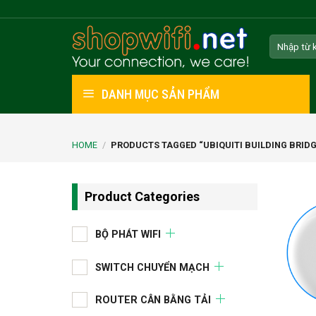
Skip
to
Search
content
for:
DANH MỤC SẢN PHẨM
HOME
/
PRODUCTS TAGGED “UBIQUITI BUILDING BRIDG
Product Categories
BỘ PHÁT WIFI
SWITCH CHUYỂN MẠCH
ROUTER CÂN BẰNG TẢI
+