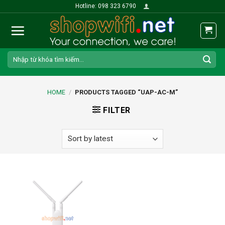
Skip
Hotline: 098 323 6790
to
content
Search
for:
HOME
/
PRODUCTS TAGGED “UAP-AC-M”
FILTER