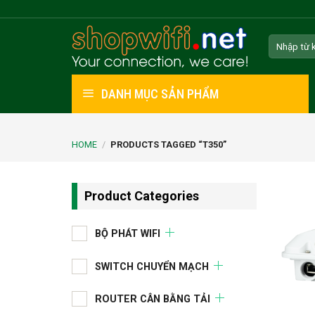
Skip
to
Search
content
for:
DANH MỤC SẢN PHẨM
HOME
/
PRODUCTS TAGGED “T350”
Product Categories
BỘ PHÁT WIFI
SWITCH CHUYỂN MẠCH
ROUTER CÂN BẰNG TẢI
+