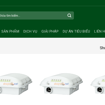
SẢN PHẨM
DỊCH VỤ
GIẢI PHÁP
DỰ ÁN TIÊU BIỂU
LIÊN 
Sho
+
+