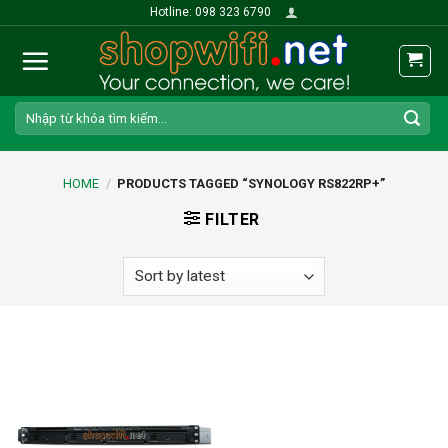
Skip
Hotline: 098 323 6790
to
content
Search
for:
HOME
/
PRODUCTS TAGGED “SYNOLOGY RS822RP+”
FILTER