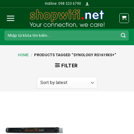
Skip
Hotline: 098 323 6790
to
content
Search
for:
HOME
/
PRODUCTS TAGGED “SYNOLOGY RS1619XS+”
FILTER