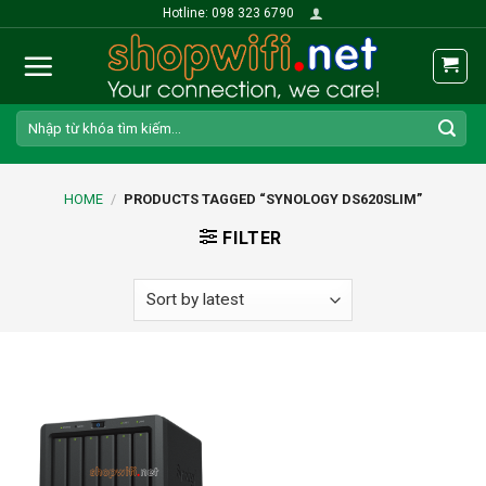
Skip
Hotline: 098 323 6790
to
content
Search
for:
HOME
/
PRODUCTS TAGGED “SYNOLOGY DS620SLIM”
FILTER