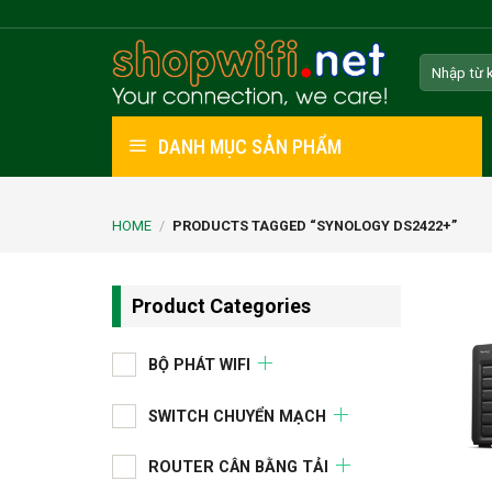
Skip
to
Search
content
for:
DANH MỤC SẢN PHẨM
HOME
/
PRODUCTS TAGGED “SYNOLOGY DS2422+”
Product Categories
BỘ PHÁT WIFI
SWITCH CHUYỂN MẠCH
ROUTER CÂN BẰNG TẢI
+