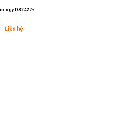
nology DS2422+
Liên hệ