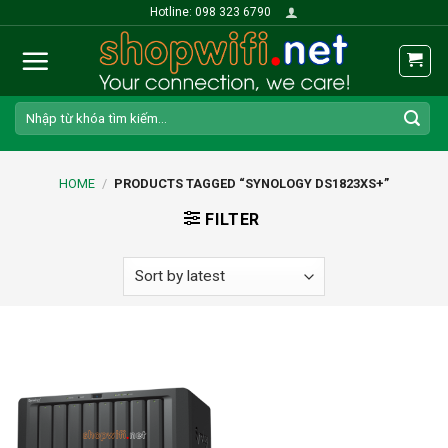
Skip
Hotline: 098 323 6790
to
content
Search
for:
HOME
/
PRODUCTS TAGGED “SYNOLOGY DS1823XS+”
FILTER