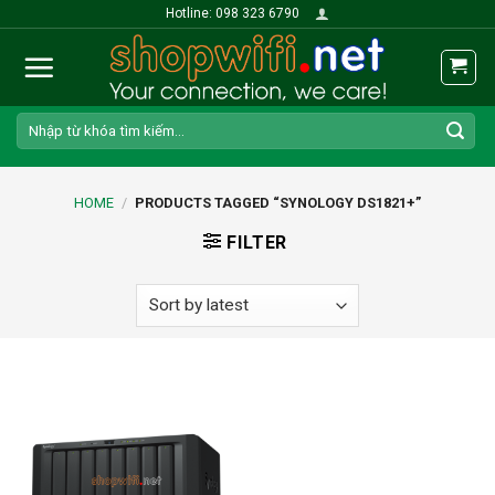
Skip
Hotline: 098 323 6790
to
content
Search
for:
HOME
/
PRODUCTS TAGGED “SYNOLOGY DS1821+”
FILTER