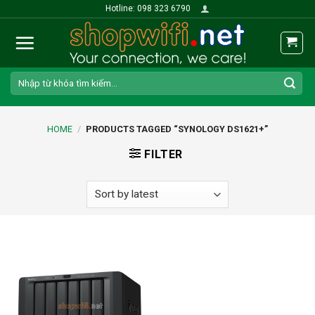
Skip
Hotline: 098 323 6790
to
content
Search
for:
HOME
/
PRODUCTS TAGGED “SYNOLOGY DS1621+”
FILTER