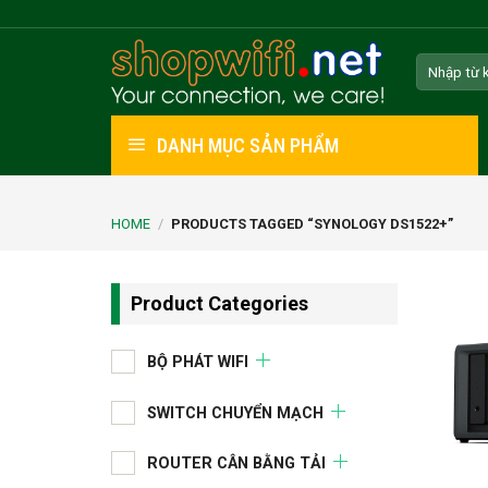
Skip
to
Search
content
for:
DANH MỤC SẢN PHẨM
HOME
/
PRODUCTS TAGGED “SYNOLOGY DS1522+”
Product Categories
BỘ PHÁT WIFI
SWITCH CHUYỂN MẠCH
ROUTER CÂN BẰNG TẢI
+