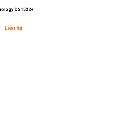
nology DS1522+
Liên hệ