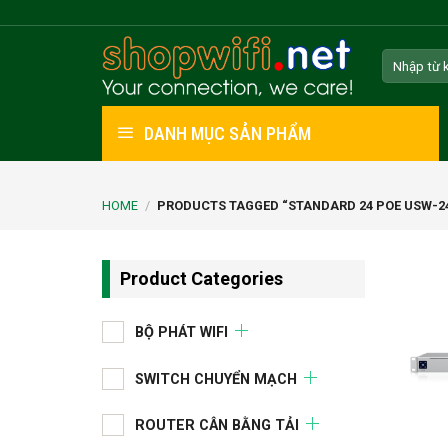
Skip
to
Search
content
for:
DANH MỤC SẢN PHẨM
HOME
/
PRODUCTS TAGGED “STANDARD 24 POE USW-2
Product Categories
BỘ PHÁT WIFI
SWITCH CHUYỂN MẠCH
ROUTER CÂN BẰNG TẢI
+