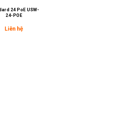
dard 24 PoE USW-
24-POE
Liên hệ