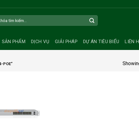
SẢN PHẨM
DỊCH VỤ
GIẢI PHÁP
DỰ ÁN TIÊU BIỂU
LIÊN 
Showing
4-POE”