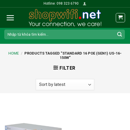
Skip
Hotline: 098 323 6790
to
content
Search
for:
HOME
/
PRODUCTS TAGGED “STANDARD 16 POE (GEN1) US-16-
150W”
FILTER