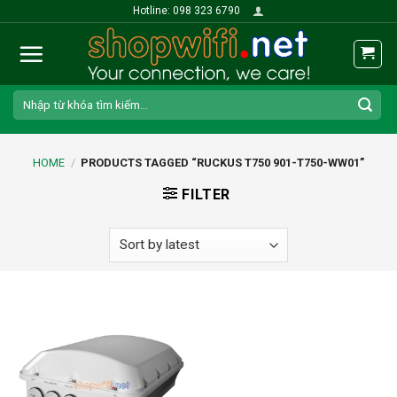
Skip
Hotline: 098 323 6790
to
content
Search
for:
HOME
/
PRODUCTS TAGGED “RUCKUS T750 901-T750-WW01”
FILTER