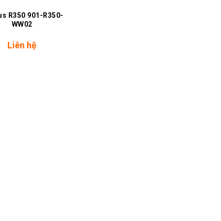
us R350 901-R350-
WW02
Liên hệ