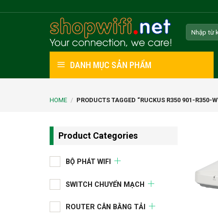
Skip
to
Search
content
for:
DANH MỤC SẢN PHẨM
HOME
/
PRODUCTS TAGGED “RUCKUS R350 901-R350-W
Product Categories
BỘ PHÁT WIFI
SWITCH CHUYỂN MẠCH
ROUTER CÂN BẰNG TẢI
+