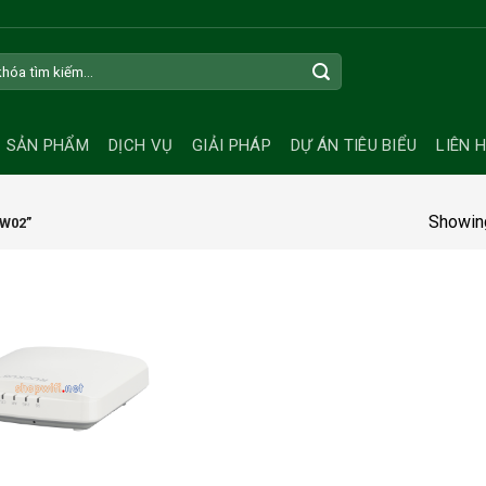
SẢN PHẨM
DỊCH VỤ
GIẢI PHÁP
DỰ ÁN TIÊU BIỂU
LIÊN 
Showing
W02”