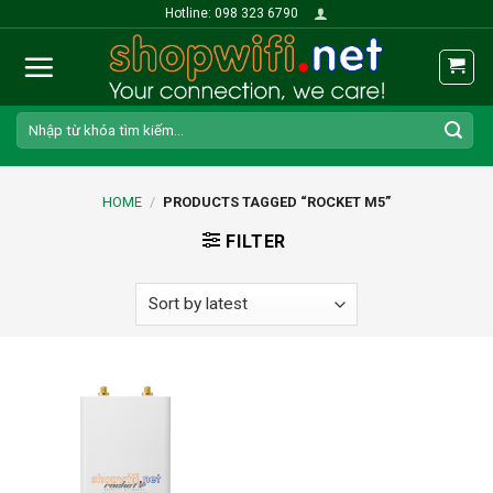
Skip
Hotline: 098 323 6790
to
content
Search
for:
HOME
/
PRODUCTS TAGGED “ROCKET M5”
FILTER