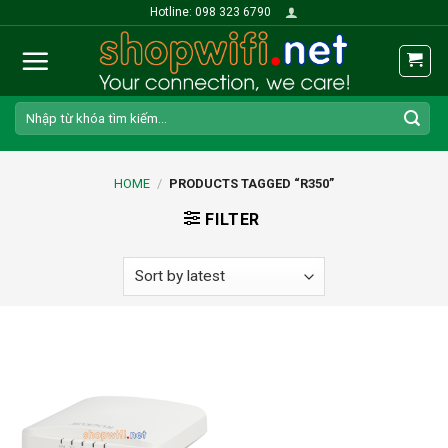
Skip
Hotline: 098 323 6790
to
content
Search
for:
HOME
/
PRODUCTS TAGGED “R350”
FILTER