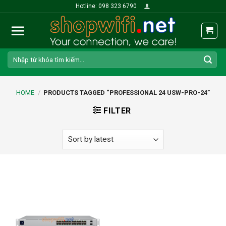
Skip
Hotline: 098 323 6790
to
content
Search
for:
HOME
/
PRODUCTS TAGGED “PROFESSIONAL 24 USW-PRO-24”
FILTER